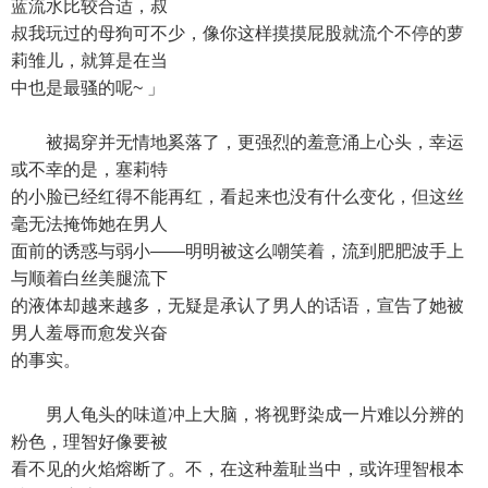
蓝流水比较合适，叔
叔我玩过的母狗可不少，像你这样摸摸屁股就流个不停的萝
莉雏儿，就算是在当
中也是最骚的呢~ 」
被揭穿并无情地奚落了，更强烈的羞意涌上心头，幸运
或不幸的是，塞莉特
的小脸已经红得不能再红，看起来也没有什么变化，但这丝
毫无法掩饰她在男人
面前的诱惑与弱小——明明被这么嘲笑着，流到肥肥波手上
与顺着白丝美腿流下
的液体却越来越多，无疑是承认了男人的话语，宣告了她被
男人羞辱而愈发兴奋
的事实。
男人龟头的味道冲上大脑，将视野染成一片难以分辨的
粉色，理智好像要被
看不见的火焰熔断了。不，在这种羞耻当中，或许理智根本