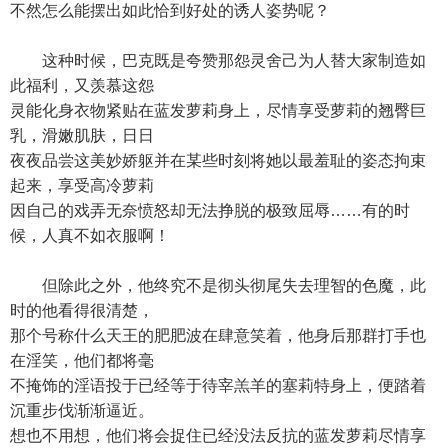
不然怎么能摆出如此恰到好处的诱人姿势呢？
这种时候，巴克既是夸赞那怨灵舍己为人替大家制造如
此福利，又羡慕这怨
灵能化身衣物紧贴在蓝发萝莉身上，尽情享受萝莉的翘臀巨
乳，滑嫩肌肤，日日
夜夜品尝这美妙娇躯并在某些时刻将她以最羞耻的姿态拘束
起来，享受高冷萝莉
因自己的戏弄无奈愤怒却无法挣脱的极致屈辱……有的时
候，人真不如衣服啊！
但除此之外，他终究不是彻头彻尾失去理智的色魔，此
时的他看得很清楚，
那个号称什么天王的肥肥波在肆意笑着，他身后那群打手也
在淫笑，他们都将毫
不掩饰的淫语投于已经等于待宰羔羊的塞莉特身上，便踏着
沉重步伐渐渐逼近。
想也不用想，他们将会捉住已经没法反抗的蓝发萝莉尽情享