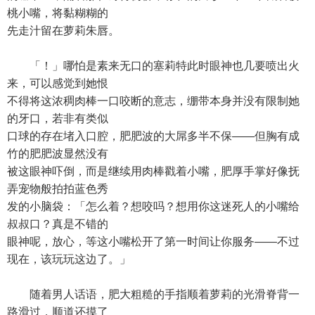
桃小嘴，将黏糊糊的
先走汁留在萝莉朱唇。
「！」哪怕是素来无口的塞莉特此时眼神也几要喷出火
来，可以感觉到她恨
不得将这浓稠肉棒一口咬断的意志，绷带本身并没有限制她
的牙口，若非有类似
口球的存在堵入口腔，肥肥波的大屌多半不保——但胸有成
竹的肥肥波显然没有
被这眼神吓倒，而是继续用肉棒戳着小嘴，肥厚手掌好像抚
弄宠物般拍拍蓝色秀
发的小脑袋：「怎么着？想咬吗？想用你这迷死人的小嘴给
叔叔口？真是不错的
眼神呢，放心，等这小嘴松开了第一时间让你服务——不过
现在，该玩玩这边了。」
随着男人话语，肥大粗糙的手指顺着萝莉的光滑脊背一
路滑过，顺道还摸了