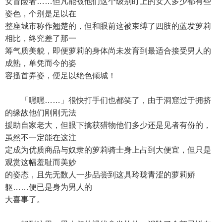
女冒险者……但凡能被他们这个级别盯上的女人多少都有些
姿色，个别是足以在
整座城市称作翘楚的，但和眼前这被束缚了四肢的蓝发萝莉
相比，终究差了那一
筹气质美貌，即便萝莉的身体尚未发育到最适合接受男人的
成熟，单凭而今的姿
容搔首弄姿，便足以绝色倾城！
「嘿嘿……」很快打手们也都笑了，由于洞窟过于拥挤
的缘故他们刚刚无法
援助自家老大，但眼下擒获猎物他们多少还是见者有份的，
虽然不一定能在这注
定成为优质商品与奴隶的萝莉骑士身上占到大便宜，但只是
观赏这幅羞耻而美妙
的姿态，且先无数人一步品尝到这具玲珑青涩的萝莉娇
躯……便已是身为男人的
大喜事了。