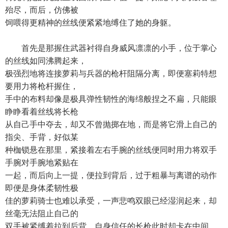
殆尽，而后，仿佛被
饲喂得更精神的丝线便紧紧地缚住了她的身躯。
首先是那握住武器衬得自身威风凛凛的小手，位于掌心
的丝线如同沸腾起来，
极强烈地将连接萝莉与兵器的枪杆阻隔分离，即便塞莉特想
要用力将枪杆握住，
手中的布料却像是极具弹性韧性的海绵般捏之不扁，只能眼
睁睁看着丝线将长枪
从自己手中夺去，却又不曾抛掷在地，而是将它滑上自己的
指尖、手背，好似某
种枷锁悬在那里，紧接着左右手腕的丝线便同时用力将双手
手腕对手腕地紧贴在
一起，而后向上一提，便拉到背后，过于粗暴与离谱的动作
即便是身体柔韧性极
佳的萝莉骑士也难以承受，一声悲鸣双眼已经湿润起来，却
丝毫无法阻止自己的
双手被紧缚着拉到后背，自身信任的长枪此时却卡在中间，