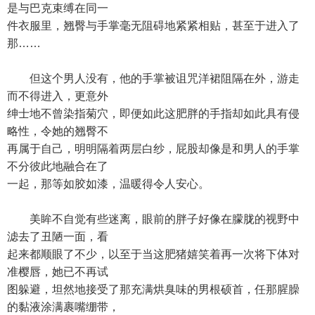
是与巴克束缚在同一
件衣服里，翘臀与手掌毫无阻碍地紧紧相贴，甚至于进入了
那……
但这个男人没有，他的手掌被诅咒洋裙阻隔在外，游走
而不得进入，更意外
绅士地不曾染指菊穴，即便如此这肥胖的手指却如此具有侵
略性，令她的翘臀不
再属于自己，明明隔着两层白纱，屁股却像是和男人的手掌
不分彼此地融合在了
一起，那等如胶如漆，温暖得令人安心。
美眸不自觉有些迷离，眼前的胖子好像在朦胧的视野中
滤去了丑陋一面，看
起来都顺眼了不少，以至于当这肥猪嬉笑着再一次将下体对
准樱唇，她已不再试
图躲避，坦然地接受了那充满烘臭味的男根硕首，任那腥臊
的黏液涂满裹嘴绷带，