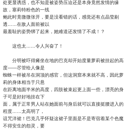
处更显诱惑，也不知是被姿势压迫还是本身竟然发情的缘
故，塞莉特粉色的一线
鲍此时竟微微张开，要是没看错的话，感觉还有点晶莹剔
透……在敌人面前被以
最羞耻的姿势绑了起来，她难道还发情了不成！？
这也太……令人兴奋了！
分明被吓得瘫坐在地的巴克却开始度量萝莉被挂起的高
度——尽管给人像是
蜘蛛一样被吊在洞顶的感官，但这洞窟本来就不高，因此萝
莉的身体相当于只悬
在距离地面半米的高度，四肢被束起更上面一些，漂亮的身
子可是好好地挂在下
面，属于正常男人站在她面前与身后就可以直接挺腰进入的
程度……太高明了，
诅咒洋裙！巴克几乎怀疑这裙子里面是不是寄宿着某个色魔
不得安生的怨灵，要