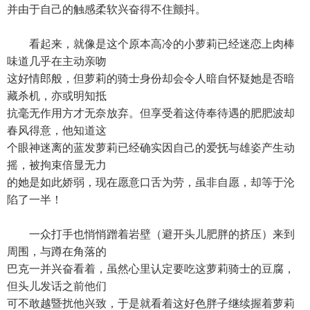
并由于自己的触感柔软兴奋得不住颤抖。
看起来，就像是这个原本高冷的小萝莉已经迷恋上肉棒
味道几乎在主动亲吻
这好情郎般，但萝莉的骑士身份却会令人暗自怀疑她是否暗
藏杀机，亦或明知抵
抗毫无作用方才无奈放弃。但享受着这侍奉待遇的肥肥波却
春风得意，他知道这
个眼神迷离的蓝发萝莉已经确实因自己的爱抚与雄姿产生动
摇，被拘束倍显无力
的她是如此娇弱，现在愿意口舌为劳，虽非自愿，却等于沦
陷了一半！
一众打手也悄悄蹭着岩壁（避开头儿肥胖的挤压）来到
周围，与蹲在角落的
巴克一并兴奋看着，虽然心里认定要吃这萝莉骑士的豆腐，
但头儿发话之前他们
可不敢越暨扰他兴致，于是就看着这好色胖子继续握着萝莉