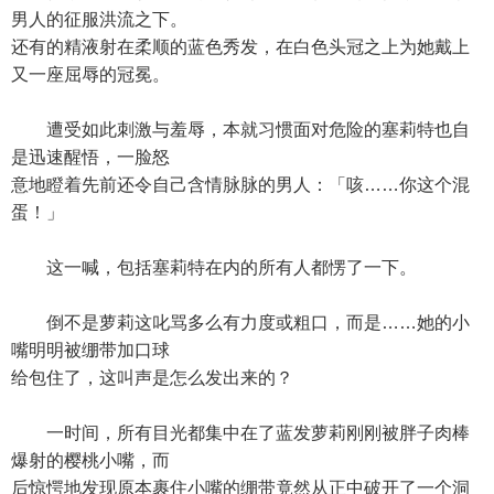
男人的征服洪流之下。
还有的精液射在柔顺的蓝色秀发，在白色头冠之上为她戴上
又一座屈辱的冠冕。
遭受如此刺激与羞辱，本就习惯面对危险的塞莉特也自
是迅速醒悟，一脸怒
意地瞪着先前还令自己含情脉脉的男人：「咳……你这个混
蛋！」
这一喊，包括塞莉特在内的所有人都愣了一下。
倒不是萝莉这叱骂多么有力度或粗口，而是……她的小
嘴明明被绷带加口球
给包住了，这叫声是怎么发出来的？
一时间，所有目光都集中在了蓝发萝莉刚刚被胖子肉棒
爆射的樱桃小嘴，而
后惊愕地发现原本裹住小嘴的绷带竟然从正中破开了一个洞