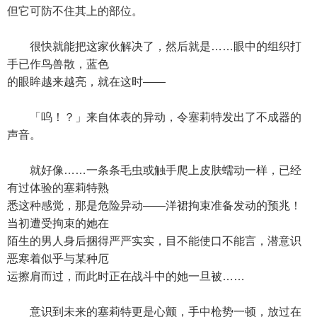
但它可防不住其上的部位。
很快就能把这家伙解决了，然后就是……眼中的组织打
手已作鸟兽散，蓝色
的眼眸越来越亮，就在这时——
「呜！？」来自体表的异动，令塞莉特发出了不成器的
声音。
就好像……一条条毛虫或触手爬上皮肤蠕动一样，已经
有过体验的塞莉特熟
悉这种感觉，那是危险异动——洋裙拘束准备发动的预兆！
当初遭受拘束的她在
陌生的男人身后捆得严严实实，目不能使口不能言，潜意识
恶寒着似乎与某种厄
运擦肩而过，而此时正在战斗中的她一旦被……
意识到未来的塞莉特更是心颤，手中枪势一顿，放过在