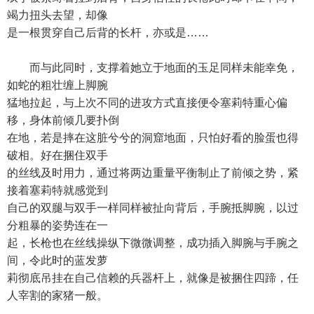
竭力扭头去望，却像
是一根贯穿自己后背的长杆，亦或是……
而与此同时，支撑着她立于地面的玉足同样未能幸免，
如蛇的粗壮缠上脚腕
猛地拉起，与上次不同的进攻方式直接便令塞莉特重心偏
移，身体前倾几要扑倒
在地，若是摔在这脏兮兮的洞窟地面，只怕好看的脸蛋也得
破相。好在捆住双手
的丝线及时用力，通过将两边重量平衡制止了前倾之势，紧
接着塞莉特就感觉到
自己的双腿与双手一样同样被扯向背后，手腕抵脚腕，以过
分粗暴的姿势连在一
起，长枪也在丝线操纵下微微调整，成功插入脚腕与手腕之
间，令此时的蓝发萝
莉彻底吊挂在自己信赖的兵器杆上，就像是被捆住四蹄，任
人宰割的家猪一般。