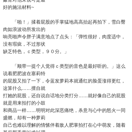
好的施法材料~
「啪！」揉着屁股的手掌猛地高高抬起再拍下，雪白臀
肉如浪波动所发出的
响亮啪声令胖子满意地点了点头：「弹性很好，肉度适中，
没有瑕疵，不过形状
缺乏特色，ｃ类型，９０分。」
「顺带一提个人觉得ｃ类型的音色是最好听的。」这么
说着肥肥波在塞莉特
的屁股又拍了一下，令蓝发萝莉本就通红的脸蛋涨得更红，
这算什么……擅自就
打她的屁股，还自说自话地分类打分……就好像自己的屁股
就是用来拍打的小鼓
和商品一样……明明对此深恶痛绝，杀意与心中的怒火一同
盛燃，却有一种萝莉
自己也难以理解的情愫伴着敌人肥掌拍打在心中萌发，随着