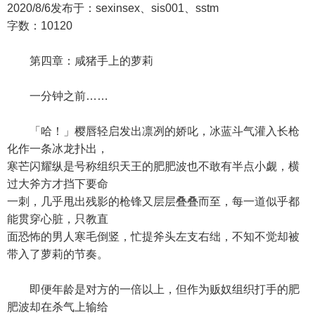
2020/8/6发布于：sexinsex、sis001、sstm
字数：10120
第四章：咸猪手上的萝莉
一分钟之前……
「哈！」樱唇轻启发出凛冽的娇叱，冰蓝斗气灌入长枪
化作一条冰龙扑出，
寒芒闪耀纵是号称组织天王的肥肥波也不敢有半点小觑，横
过大斧方才挡下要命
一刺，几乎甩出残影的枪锋又层层叠叠而至，每一道似乎都
能贯穿心脏，只教直
面恐怖的男人寒毛倒竖，忙提斧头左支右绌，不知不觉却被
带入了萝莉的节奏。
即便年龄是对方的一倍以上，但作为贩奴组织打手的肥
肥波却在杀气上输给