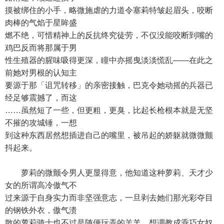
摸被绑住的小手，略微施虐的力道令塞莉特皱起眉头，咬断
肉棒的气焰于星眸盛
燃不绝，可惜精神上的反抗终究徒劳，不仅没能咬断到嘴的
鸡巴反而将那属于男
性生殖器的腥味吸得更深，瞳中亦摇曳淡淡慌乱——在此之
前她对男根的认知主
要源于那「诅咒转移」的亲密接触，巴克令她动摇的兵器已
经足够震撼了，而这
……虽然短了一些，但更粗，更臭，比起长枪根本就是无坚
不摧的攻城锤，一想
到这种东西居然想插进自己的嘴里，被吊起的娇躯就微微颤
抖起来。
萝莉的微颤令男人更显得意，他知道这种萝莉、天才少
女的所谓高冷傲气不
过来源于自身实力而非坚强意志，一旦剥去她们那光彩夺目
的钢铁外衣，傲气溃
散的萝莉骑士也不过是随便玩弄的羔羊，想调教成乖巧女奴