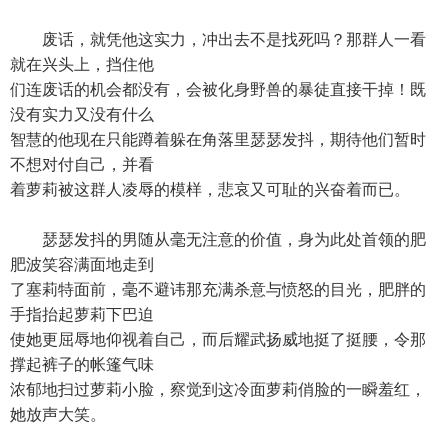
废话，就凭他这实力，冲出去不是找死吗？那群人一看
就在兴头上，挡住他
们连废话的机会都没有，会被化身野兽的暴徒直接干掉！既
没有实力又没有什么
智慧的他现在只能蹲着躲在角落里瑟瑟发抖，期待他们暂时
不想对付自己，并看
着萝莉被这群人凌辱的模样，悲哀又可耻的兴奋着而已。
瑟瑟发抖的男随从毫无注意的价值，身为此处首领的肥
肥波笑容满面地走到
了塞莉特面前，毫不避讳那充满杀意与愤怒的目光，肥胖的
手指抬起萝莉下巴迫
使她更屈辱地仰视着自己，而后耀武扬威地挺了挺腰，令那
撑起裤子的帐篷气味
浓郁地扫过萝莉小脸，察觉到这冷面萝莉俏脸的一瞬羞红，
她放声大笑。