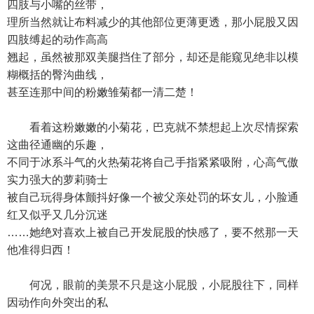
四肢与小嘴的丝带，
理所当然就让布料减少的其他部位更薄更透，那小屁股又因
四肢缚起的动作高高
翘起，虽然被那双美腿挡住了部分，却还是能窥见绝非以模
糊概括的臀沟曲线，
甚至连那中间的粉嫩雏菊都一清二楚！
看着这粉嫩嫩的小菊花，巴克就不禁想起上次尽情探索
这曲径通幽的乐趣，
不同于冰系斗气的火热菊花将自己手指紧紧吸附，心高气傲
实力强大的萝莉骑士
被自己玩得身体颤抖好像一个被父亲处罚的坏女儿，小脸通
红又似乎又几分沉迷
……她绝对喜欢上被自己开发屁股的快感了，要不然那一天
他准得归西！
何况，眼前的美景不只是这小屁股，小屁股往下，同样
因动作向外突出的私