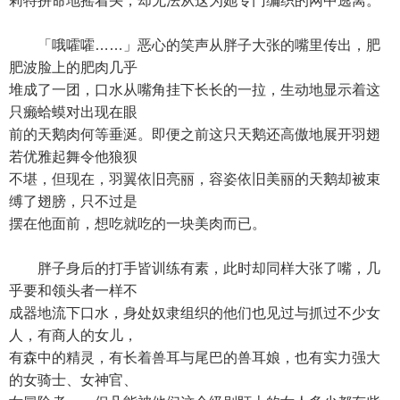
莉特拼命地摇着头，却无法从这为她专门编织的网中逃离。
「哦嚯嚯……」恶心的笑声从胖子大张的嘴里传出，肥
肥波脸上的肥肉几乎
堆成了一团，口水从嘴角挂下长长的一拉，生动地显示着这
只癞蛤蟆对出现在眼
前的天鹅肉何等垂涎。即便之前这只天鹅还高傲地展开羽翅
若优雅起舞令他狼狈
不堪，但现在，羽翼依旧亮丽，容姿依旧美丽的天鹅却被束
缚了翅膀，只不过是
摆在他面前，想吃就吃的一块美肉而已。
胖子身后的打手皆训练有素，此时却同样大张了嘴，几
乎要和领头者一样不
成器地流下口水，身处奴隶组织的他们也见过与抓过不少女
人，有商人的女儿，
有森中的精灵，有长着兽耳与尾巴的兽耳娘，也有实力强大
的女骑士、女神官、