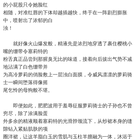
的小屁股只令她脸红
相随，对准红唇的下体却越插越快，终于在一阵剧烈膨胀
中，喷射出了浓郁的白
浊！
就好像火山爆发般，精液先是浓烈地穿透了裹住樱桃小
嘴的绷带令塞莉特的
粉舌真正品尝到那腥臭无比的味道，接着向后拔出气势不减
地沾满了白色绷带并
为高冷萝莉的俏脸敷上一层浊白面膜，令威风凛凛的萝莉骑
士一瞬间堕落得像摇
尾乞怜的母狗般不堪。
即便如此，肥肥波用于羞辱征服萝莉骑士的子孙也不曾
穷尽，除了涂满脸蛋
外多余的精液顺着塞莉特的光滑脖颈流下，从纱裙本身的缝
隙钻入紧贴肌肤的项
圈洋裙，让这羊脂白玉的雪肌与玉柱羊膻融为一体，沐浴于