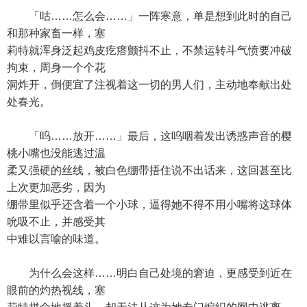
「咕……怎么会……」一阵寒意，单是想到此时的自己
和那种家畜一样，塞
莉特就浑身泛起鸡皮疙瘩颤抖不止，不禁运转斗气愤要冲破
拘束，周身一个个花
洞炸开，倒便宜了注视着这一切的男人们，主动地奉献出处
处春光。
「呜……放开……」最后，这呜咽着发出诱惑声音的樱
桃小嘴也没能逃过温
柔又强硬的丝线，被白色绷带捂住说不出话来，这回甚至比
上次更加恶劣，因为
绷带里似乎还含着一个小球，逼得她不得不用小嘴将这球体
吮吸不止，并感受其
中难以言喻的味道。
为什么会这样……明白自己处境的窘迫，更感受到近在
眼前的灼热视线，塞