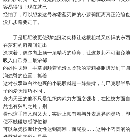
容易得很！现在就已
经怕了，可以想象这号称霜蓝刃舞的小萝莉距离真正沦陷也
没几步路要走了。
于是肥肥波更使劲地挺动肉棒让这根粗糙又凶悍的东西
在萝莉的唇瓣间进出
涂抹着，偶尔向上顶一顶精巧的琼鼻，让这萝莉不可避免地
吸入自己身上最浓郁
的雄性味道，手掌则顺着光滑又柔软的萝莉娇躯进发到了圆
润翘臀的位置，抓着
这对被双重白丝包裹的小屁股就是一阵搓揉，与巴克那半吊
子的爱抚技巧不同，
身为天王的他不只是组织内武力方面之强者，在性技方面自
然也有独到之处，别
看他这手指又粗又大，实际上却有着与外表迥异的灵巧，即
便不触碰敏感部位都
可以单凭按摩让女性达到高潮，而屁股……这种小巧圆润的
嫩臀对他来说可是最