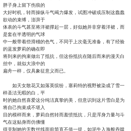
胖子身上留下伤痕的
大好时机，转而操纵斗气竭力爆发，试图冲破或压制这蠢蠢
欲动的束缚，澎湃于
体表的斗气甚至将洋裙撑起一层，好似她并非穿着洋裙，而
是套在半透明的气球
中一般带着些滑稽的色气，不同于上次毫无准备，有了经验
的蓝发萝莉的确在即
将到来的拘束做出了抵抗，但这份抵抗在随后而来的漫天白
丝中，就似大浪中的
扁舟一样，仅具象征意义而已。
如天女散花又如落英缤纷，塞莉特的视野被染成了雪一
样圣洁无暇的白，平
时的她自然喜爱这分纯洁真挚的美，但意识到这片雪白是为
将自己拘束成不堪入
目的模样而来，萝莉自然转而羞愤抵抗，只是浑身力量与斗
气在这贴身而仿佛懂
得克制她的无数丝线面前简直不值一提，如泥牛入海般吞噬