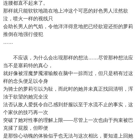
连腰都直不起来了。
那样就只能软软地跪在地上冲这个可恶的好色男人泫然欲
泣，喷火一样的视线只
会助长男人的气焰，令他洋洋得意地把已经欲迎还拒的萝莉
推倒在地强行侵犯
……
不应该，为什么会出现那样的想法……尽管那种想法应
当不是塞莉特的真心，
就好像被淫魔梦魇灌输般在脑中一掠而过，但只是稍有过这
样的念头便足以令身
为骑士的萝莉引以为耻，而此时的她并未真正找回清明，浑
浊于欲望的她完全没
法否认敌人爱抚令自己感到舒服以至于水流不止的事实，这
个家伙的技巧再一次
突破了她对性事的理解上限——尽管上一次也由于拘束被巴
克揉了屁股，但即便
是那惊心动魄的体验似乎也无法与这次相比，要知道上回她