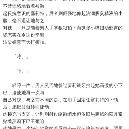
不禁恼怒地看着被激
起反抗意识的塞莉特，后者则倔强地仰起沾满腥臭精液的小
脸，毫不退让地与之
对视——只是随着男人手掌狠狠拍下而微张小嘴扭动翘臀的
姿态实在令这份坚韧
沾染媚意而大打折扣。
「哼。」
「哼。」
轻哼一声，男人灵巧地躲过萝莉银牙抬起她高傲的小下
巴，迫使她再一次与
自己对视，与之前不同的是，在用手固定住塞莉特的下颌
后，肥肥波就转而挪动
肉棒充当支架，让刚刚射过略微缩水但依旧热腾腾的阳具紧
贴着萝莉下巴玉颈迫
使她昂首，这好似抬举的羞辱更令一双蓝眸怒意勃发，肥肥