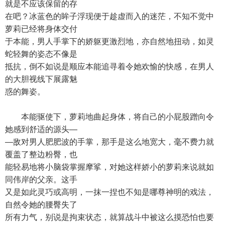
就是不应该保留的存
在吧？冰蓝色的眸子浮现便于趁虚而入的迷茫，不知不觉中
萝莉已经将身体交付
于本能，男人手掌下的娇躯更激烈地，亦自然地扭动，如灵
蛇轻舞的姿态不像是
抵抗，倒不如说是顺应本能追寻着令她欢愉的快感，在男人
的大胆视线下展露魅
惑的舞姿。
本能驱使下，萝莉地曲起身体，将自己的小屁股蹭向令
她感到舒适的源头—
—敌对男人肥肥波的手掌，那手是这么地宽大，毫不费力就
覆盖了整边粉臀，也
能轻易地将小脑袋掌握摩挲，对她这样娇小的萝莉来说就如
同伟岸的父亲。这手
又是如此灵巧或高明，一抹一捏也不知是哪尊神明的戏法，
自然令她的腰臀失了
所有力气，别说是拘束状态，就算战斗中被这么摸恐怕也要