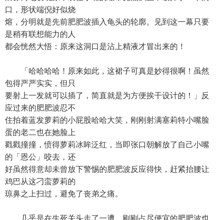
口，形状端倪好似烧
熔，分明就是先前肥肥波插入龟头的轮廓。见到这一幕只要
是稍有联想能力的人
都会恍然大悟：原来这洞口是沾上精液才冒出来的！
「哈哈哈哈！原来如此，这裙子可真是妙得很啊！虽然
包得严严实实，但只
要射上一发就可以插了，简直就是为方便挨干设计的！」反
应过来的肥肥波忍不
住拍着蓝发萝莉的小屁股哈哈大笑，刚刚射满塞莉特小嘴脸
蛋的老二也在她脸上
戳戳撞撞，愤得萝莉冰眸泛红，当即张口朝解放了自己小嘴
的「恩公」咬去，还
好虽然得意却未曾放下警惕的肥肥波反应得快，赶紧抬腰让
鸡巴从这刁蛮萝莉的
琼鼻之上扫过，避免了丧弟之痛。
几乎是在生死关头走了一遭，刚刚占尽便宜的肥肥波也