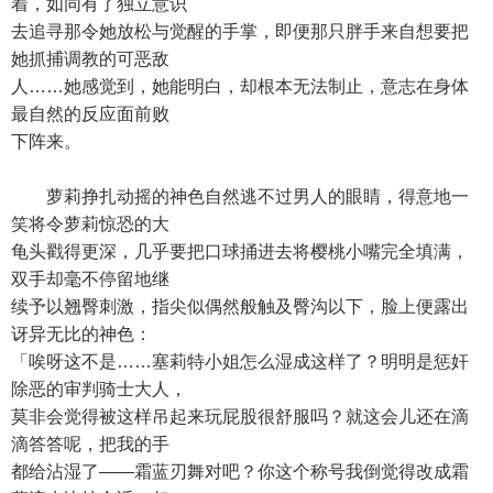
着，如同有了独立意识
去追寻那令她放松与觉醒的手掌，即便那只胖手来自想要把
她抓捕调教的可恶敌
人……她感觉到，她能明白，却根本无法制止，意志在身体
最自然的反应面前败
下阵来。
萝莉挣扎动摇的神色自然逃不过男人的眼睛，得意地一
笑将令萝莉惊恐的大
龟头戳得更深，几乎要把口球捅进去将樱桃小嘴完全填满，
双手却毫不停留地继
续予以翘臀刺激，指尖似偶然般触及臀沟以下，脸上便露出
讶异无比的神色：
「唉呀这不是……塞莉特小姐怎么湿成这样了？明明是惩奸
除恶的审判骑士大人，
莫非会觉得被这样吊起来玩屁股很舒服吗？就这会儿还在滴
滴答答呢，把我的手
都给沾湿了——霜蓝刃舞对吧？你这个称号我倒觉得改成霜