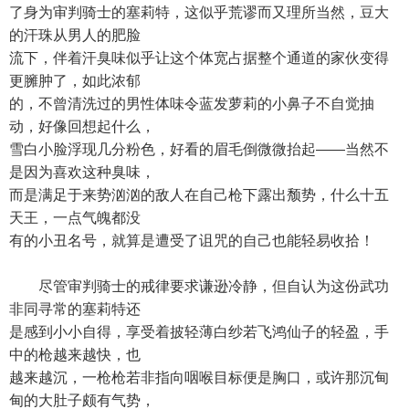
了身为审判骑士的塞莉特，这似乎荒谬而又理所当然，豆大
的汗珠从男人的肥脸
流下，伴着汗臭味似乎让这个体宽占据整个通道的家伙变得
更臃肿了，如此浓郁
的，不曾清洗过的男性体味令蓝发萝莉的小鼻子不自觉抽
动，好像回想起什么，
雪白小脸浮现几分粉色，好看的眉毛倒微微抬起——当然不
是因为喜欢这种臭味，
而是满足于来势汹汹的敌人在自己枪下露出颓势，什么十五
天王，一点气魄都没
有的小丑名号，就算是遭受了诅咒的自己也能轻易收拾！
尽管审判骑士的戒律要求谦逊冷静，但自认为这份武功
非同寻常的塞莉特还
是感到小小自得，享受着披轻薄白纱若飞鸿仙子的轻盈，手
中的枪越来越快，也
越来越沉，一枪枪若非指向咽喉目标便是胸口，或许那沉甸
甸的大肚子颇有气势，