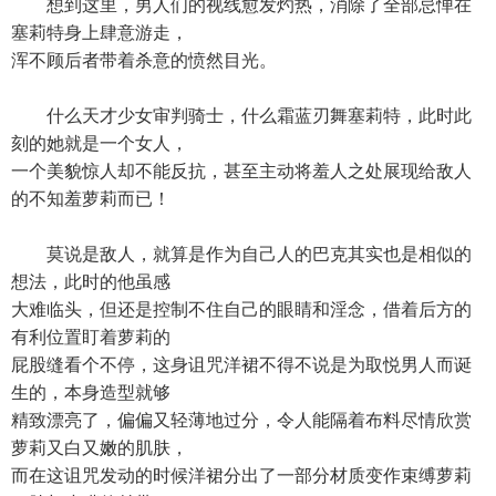
想到这里，男人们的视线愈发灼热，消除了全部忌惮在
塞莉特身上肆意游走，
浑不顾后者带着杀意的愤然目光。
什么天才少女审判骑士，什么霜蓝刃舞塞莉特，此时此
刻的她就是一个女人，
一个美貌惊人却不能反抗，甚至主动将羞人之处展现给敌人
的不知羞萝莉而已！
莫说是敌人，就算是作为自己人的巴克其实也是相似的
想法，此时的他虽感
大难临头，但还是控制不住自己的眼睛和淫念，借着后方的
有利位置盯着萝莉的
屁股缝看个不停，这身诅咒洋裙不得不说是为取悦男人而诞
生的，本身造型就够
精致漂亮了，偏偏又轻薄地过分，令人能隔着布料尽情欣赏
萝莉又白又嫩的肌肤，
而在这诅咒发动的时候洋裙分出了一部分材质变作束缚萝莉