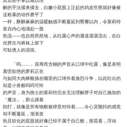
其后那手掌以难以理
解的手法揉来揉去，白嫩小屁股上泛起的鸡皮疙瘩就好像被
这粗暴的动作磨平了
一样，酥酥麻麻的温暖触感不断蔓延到臀瓣以内，令塞莉特
发自内心地涌起一股
热流——也自然而然地，从吐露心声的通道潺潺流出，在白
丝胖次与裤袜上留下
可耻诱人的湿痕。
「呜……」屈辱而含糊的声音从口球中吐露，像是表明
羞愤欲绝的萝莉正在
与如同大肉棒般插在嘴里的口球作着激烈斗争，以此吐出的
却是小兽般呜呜可怜
的声音，身为骑士的塞莉特完全无法理解胖子对自己施加的
「魔法」，那么揉着
拍打，就像是所有物般被肆意对待着……令心灵颤抖的感觉
却不断蔓延，渐渐发
热且软化的屁股就好像已经不属于自己般，摇晃着，浮动