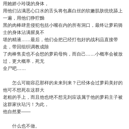
用她娇小玲珑的身体，
用他们沾满恶心口水的舌头将包裹白丝的软嫩肌肤统统舔上
一遍，用他们狰狞黝
黑的肉棒肆意侵犯包括小嘴在内的所有洞口，最终让萝莉骑
士的身体沾满腥臭不
堪的精液……最后，他们会把已经打包好的战利品直接带
走，带回组织调教成除
了肉棒售卖也不会想的萝莉母狗，而自己……小概率会被放
过，更大概率，死无
全尸吧……
怎么可能容忍那样的未来到来？已经体会过萝莉美好的
他可不想死在这群大
老粗的手上，而且他也绝不想见到应该属于他的萝莉主子被
这群家伙玷污！为此，
他自然要——
什么也不做。