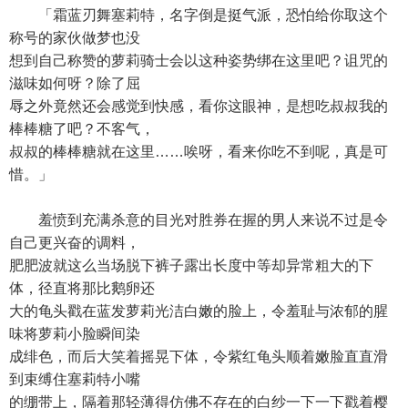
「霜蓝刃舞塞莉特，名字倒是挺气派，恐怕给你取这个
称号的家伙做梦也没
想到自己称赞的萝莉骑士会以这种姿势绑在这里吧？诅咒的
滋味如何呀？除了屈
辱之外竟然还会感觉到快感，看你这眼神，是想吃叔叔我的
棒棒糖了吧？不客气，
叔叔的棒棒糖就在这里……唉呀，看来你吃不到呢，真是可
惜。」
羞愤到充满杀意的目光对胜券在握的男人来说不过是令
自己更兴奋的调料，
肥肥波就这么当场脱下裤子露出长度中等却异常粗大的下
体，径直将那比鹅卵还
大的龟头戳在蓝发萝莉光洁白嫩的脸上，令羞耻与浓郁的腥
味将萝莉小脸瞬间染
成绯色，而后大笑着摇晃下体，令紫红龟头顺着嫩脸直直滑
到束缚住塞莉特小嘴
的绷带上，隔着那轻薄得仿佛不存在的白纱一下一下戳着樱